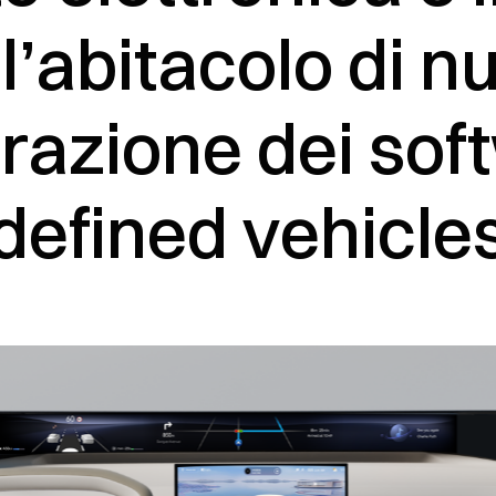
 l’abitacolo di n
razione dei sof
defined vehicle