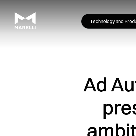
Technology and Prod
Ad Au
pre
ambit