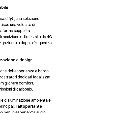
abile
bility)
”, una soluzione
tisce una velocità di
attaforma supporta
 transizione ottimizzata da 4G
avigazione) a doppia frequenza,
zzazione e design
ione dell’esperienza a bordo
ostratori dedicati focalizzati
r migliorare comfort,
issioni di carbonio.
ie di illuminazione ambientale
principali,
l’
altoparlante
ono per un’esperienza audio