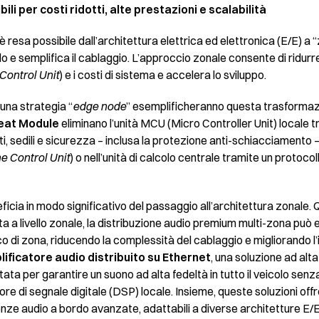
ili per costi ridotti, alte prestazioni e scalabilità
 è resa possibile dall’architettura elettrica ed elettronica (E/E) a “
lo e semplifica il cablaggio. L’approccio zonale consente di ridurre 
Control Unit
) e i costi di sistema e accelera lo sviluppo.
 una strategia “
edge node
” esemplificheranno questa trasformazi
eat Module
eliminano l’unità MCU (Micro Controller Unit) locale t
tti, sedili e sicurezza – inclusa la protezione anti-schiacciamento – 
e Control Unit
) o nell’unità di calcolo centrale tramite un protoco
icia in modo significativo del passaggio all’architettura zonale.
ta a livello zonale, la distribuzione audio premium multi-zona pu
nico di zona, riducendo la complessità del cablaggio e migliorando l
ificatore audio distribuito su Ethernet
, una soluzione ad alt
ata per garantire un suono ad alta fedeltà in tutto il veicolo senz
ore di segnale digitale (DSP) locale. Insieme, queste soluzioni off
rienze audio a bordo avanzate, adattabili a diverse architetture E/E 