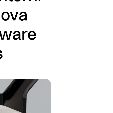
uova
tware
s