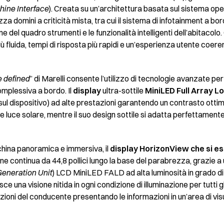
ne Interface
). Creata su un’architettura basata sul sistema op
za domini a criticità mista, tra cui il sistema di infotainment a bor
one del quadro strumenti e le funzionalità intelligenti dell’abitacolo
 fluida, tempi di risposta più rapidi e un’esperienza utente coerent
 defined
” di Marelli consente l’utilizzo di tecnologie avanzate per
omplessiva a bordo. Il
display
ultra-sottile
MiniLED Full Array L
ul dispositivo) ad alte prestazioni garantendo un contrasto ottima
rte luce solare, mentre il suo design sottile si adatta perfettament
hina panoramica e immersiva, il
display HorizonView che si e
e continua da 44,8 pollici lungo la base del parabrezza, grazie a
Generation Unit
) LCD MiniLED FALD ad alta luminosità in grado di 
e una visione nitida in ogni condizione di illuminazione per tutti g
azioni del conducente presentando le informazioni in un’area di vis