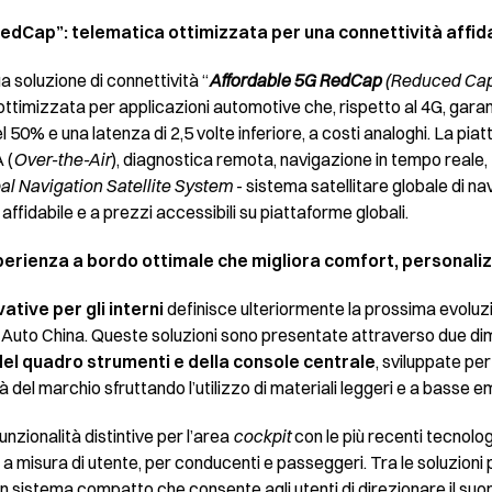
edCap”: telematica ottimizzata per una connettività affid
a soluzione di connettività “
Affordable 5G RedCap
(Reduced Capa
ttimizzata per applicazioni automotive che, rispetto al 4G, garan
l 50% e una latenza di 2,5 volte inferiore, a costi analoghi. La pi
 (
Over-the-Air
), diagnostica remota, navigazione in tempo reale,
al Navigation Satellite System
- sistema satellitare globale di n
ffidabile e a prezzi accessibili su piattaforme globali.
sperienza a bordo ottimale che migliora comfort, personali
ative per gli interni
definisce ulteriormente
la prossima evoluz
ad Auto China. Queste soluzioni sono presentate attraverso due dim
 del quadro strumenti e della console centrale
, sviluppate pe
à del marchio sfruttando l’utilizzo di materiali leggeri e a basse em
unzionalità distintive per l’area
cockpit
con le più recenti tecnolog
 a misura di utente, per conducenti e passeggeri.
Tra le soluzioni 
un sistema compatto
che consente agli utenti di direzionare il su