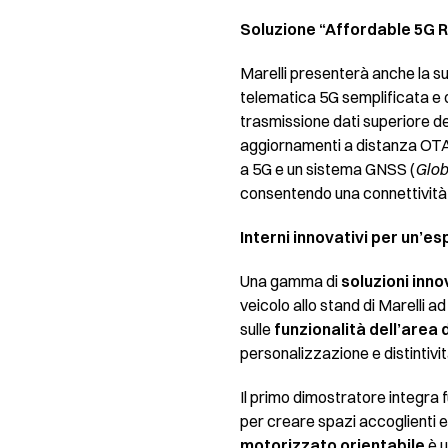
Soluzione “Affordable 5G R
Marelli presenterà anche la su
telematica 5G semplificata e o
trasmissione dati superiore de
aggiornamenti a distanza OTA
a 5G e un sistema GNSS (
Glob
consentendo una connettività a
Interni innovativi per un’e
Una gamma di
soluzioni innov
veicolo allo stand di Marelli 
sulle
funzionalità dell’area
personalizzazione e distintivit
Il primo dimostratore integra f
per creare spazi accoglienti e
motorizzato orientabile
è 