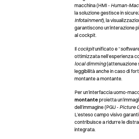
macchina (HMI -
Human-Machi
la soluzione gestisce in sicurez
Infotainment
), la visualizzazi
garantiscono un’interazione più
al cockpit.
Il
cockpit
unificato e “
software
ottimizzata nell’esperienza c
local dimming
(attenuazione s
leggibilità anche in caso di fo
montante a montante.
Per un’interfaccia uomo-macc
montante
proietta un’immagin
dell’immagine (PGU -
Picture 
L’esteso campo visivo garantisc
contribuisce a ridurre le distr
integrata.