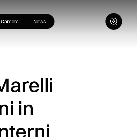
Careers
News
arelli
i in
nterni