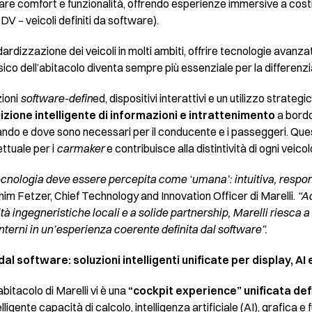
orare comfort e funzionalità, offrendo esperienze immersive a costi 
DV – veicoli definiti da software).
ardizzazione dei veicoli in molti ambiti, offrire tecnologie avanz
fisico dell’abitacolo diventa sempre più essenziale per la differenz
zioni
software-defin
ed, dispositivi interattivi e un utilizzo strategi
uizione intelligente di informazioni e intrattenimento
a bordo
do e dove sono necessari per il conducente e i passeggeri. Ques
ettuale per i
carmaker
e contribuisce alla distintività di ogni veicol
 tecnologia deve essere percepita come ‘umana’: intuitiva, respo
im Fetzer, Chief Technology and Innovation Officer di Marelli.
“A
 ingegneristiche locali e a solide partnership, Marelli riesca a 
interni in un’esperienza coerente definita dal software”.
dal software: soluzioni intelligenti unificate per display, AI 
abitacolo di Marelli vi è una
“cockpit experience” unificata def
lligente capacità di calcolo, intelligenza artificiale (AI), grafica e