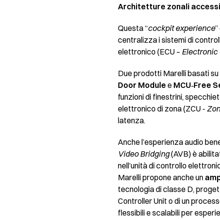
Architetture zonali accessib
Questa “
cockpit experience
”
centralizza i sistemi di control
elettronico (ECU –
Electronic 
Due prodotti Marelli basati su
Door Module
e
MCU‑Free S
funzioni di finestrini, specchie
elettronico di zona (ZCU -
Zon
latenza.
Anche l’esperienza audio benef
Video Bridging
(AVB) è abilita
nell’unità di controllo elettro
Marelli propone anche un
ampl
tecnologia di classe D, progett
Controller Unit o di un process
flessibili e scalabili per espe