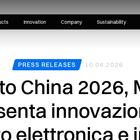
ucts
Innovation
Company
Sustainability
PRESS RELEASES
10.04.2026
to China 2026, M
senta innovazion
o elettronica e i