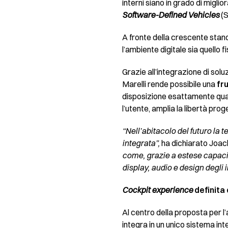
interni siano in grado di migli
Software-Defined Vehicles
(S
A fronte della crescente stand
l’ambiente digitale sia quello 
Grazie all’integrazione di solu
Marelli rende possibile una
fr
disposizione esattamente quan
l’utente, amplia la libertà prog
“Nell’abitacolo del futuro la
integrata”,
ha dichiarato Joach
come, grazie a estese capacità
display, audio e design degli 
Cockpit experience
definita 
Al centro della proposta per l’
integra in un unico sistema inte