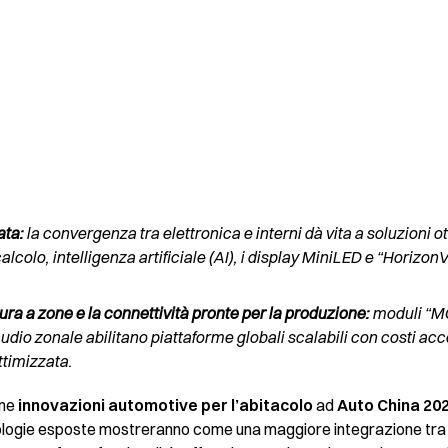
ata:
la convergenza tra elettronica e interni dà vita a soluzioni ot
colo, intelligenza artificiale (AI), i display MiniLED e “Horizon
tura a zone e la connettività pronte per la produzione:
moduli “MC
audio zonale abilitano piattaforme globali scalabili con costi acc
timizzata.
ime
innovazioni automotive per l’abitacolo
ad
Auto China 20
nologie esposte mostreranno come una maggiore integrazione tra el