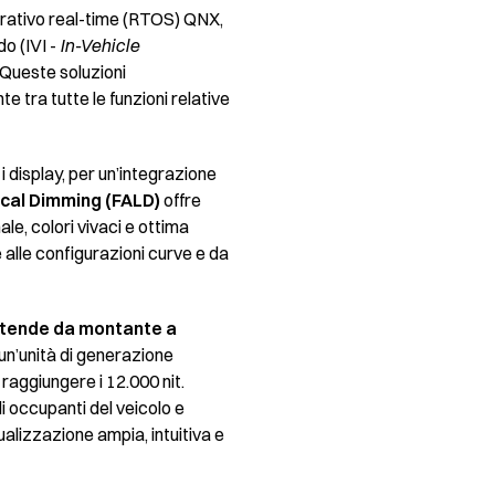
erativo real-time (RTOS) QNX,
do (IVI -
In-Vehicle
. Queste soluzioni
e tra tutte le funzioni relative
 i display, per un’integrazione
ocal Dimming (FALD)
offre
le, colori vivaci e ottima
e alle configurazioni curve e da
stende da montante a
 un’unità di generazione
raggiungere i 12.000 nit.
li occupanti del veicolo e
ualizzazione ampia, intuitiva e