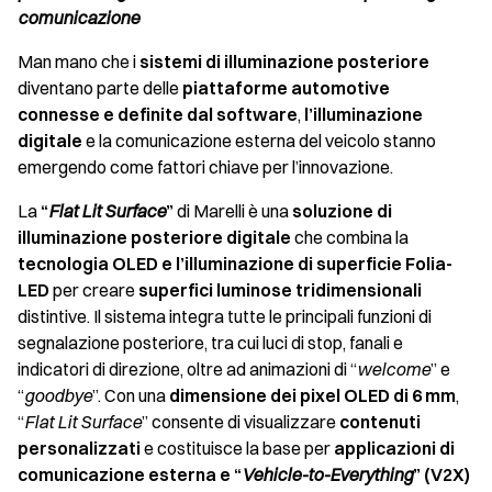
comunicazione
Man mano che i
sistemi di illuminazione posteriore
diventano parte delle
piattaforme automotive
connesse e definite dal software
,
l’illuminazione
digitale
e la comunicazione esterna del veicolo stanno
emergendo come fattori chiave per l’innovazione.
La
“
Flat Lit Surface
”
di Marelli è una
soluzione di
illuminazione posteriore digitale
che combina la
tecnologia OLED e l’illuminazione di superficie Folia-
LED
per creare
superfici luminose tridimensionali
distintive. Il sistema integra tutte le principali funzioni di
segnalazione posteriore, tra cui luci di stop, fanali e
indicatori di direzione, oltre ad animazioni di “
welcome
” e
“
goodbye
”. Con una
dimensione dei pixel OLED di 6 mm
,
“
Flat Lit Surface
” consente di visualizzare
contenuti
personalizzati
e costituisce la base per
applicazioni di
comunicazione esterna e “
Vehicle-to-Everything
” (V2X)