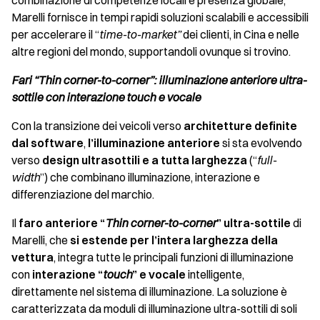
combinazione di competenze locali e presenza globale,
Marelli fornisce in tempi rapidi soluzioni scalabili e accessibili
per accelerare il “
time-to-market”
dei clienti, in Cina e nelle
altre regioni del mondo, supportandoli ovunque si trovino.
Fari “Thin corner-to-corner”: illuminazione anteriore ultra-
sottile con interazione touch e vocale
Con la transizione dei veicoli verso
architetture definite
dal software
,
l’illuminazione anteriore
si sta evolvendo
verso
design ultrasottili e a tutta larghezza
(“
full-
width
”) che combinano illuminazione, interazione e
differenziazione del marchio.
Il
faro anteriore “
Thin corner-to-corner
” ultra-sottile
di
Marelli, che
si estende per l’intera larghezza della
vettura
, integra tutte le principali funzioni di illuminazione
con
interazione “
touch
” e vocale
intelligente,
direttamente nel sistema di illuminazione. La soluzione è
caratterizzata da moduli di illuminazione ultra-sottili di soli