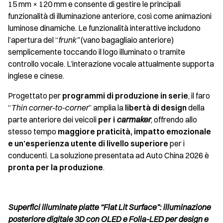
15 mm × 120 mm e consente di gestire le principali
funzionalità di illuminazione anteriore, così come animazioni
luminose dinamiche. Le funzionalità interattive includono
l’apertura del “
frunk”
(vano bagagliaio anteriore)
semplicemente toccando il logo illuminato o tramite
controllo vocale. L’interazione vocale attualmente supporta
inglese e cinese.
Progettato per
programmi di produzione in serie
, il faro
“
Thin corner-to-corner
” amplia la
libertà di design
della
parte anteriore dei veicoli
per i
carmaker
, offrendo allo
stesso tempo
maggiore
praticità, impatto emozionale
e un’esperienza utente di livello superiore
per i
conducenti. La soluzione presentata ad Auto China 2026 è
pronta per la produzione
.
Superfici illuminate piatte “Flat Lit Surface”: illuminazione
posteriore digitale 3D con OLED e Folia-LED per design e