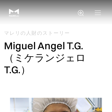
マレリの人財のストーリー
Miguel Angel T.G.
（ミケランジェロ
T.G.）