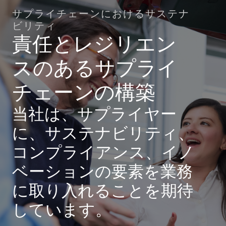
サプライチェーンにおけるサステナ
ビリティ
責任とレジリエン
スのあるサプライ
チェーンの構築
当社は、サプライヤー
に、サステナビリティ、
コンプライアンス、イノ
ベーションの要素を業務
に取り入れることを期待
しています。