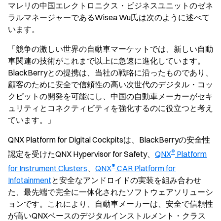
マレリの中国エレクトロニクス・ビジネスユニットのゼネ
ラルマネージャーであるWisea Wu氏は次のように述べて
います。
「競争の激しい世界の自動車マーケットでは、新しい自動
車関連の技術がこれまで以上に急速に進化しています。
BlackBerryとの提携は、当社の戦略に沿ったものであり、
顧客のために安全で信頼性の高い次世代のデジタル・コッ
クピットの開発を可能にし、中国の自動車メーカーがセキ
ュリティとコネクティビティを強化するのに役立つと考え
ています。」
QNX Platform for Digital Cockpitsは、BlackBerryの安全性
®
認定を受けたQNX Hypervisor for Safety、
QNX
Platform
®
for Instrument Clusters
、
QNX
CAR Platform for
Infotainment
と安全なアンドロイドの実装を組み合わせ
た、最先端で完全に一体化されたソフトウェアソリューシ
ョンです。これにより、自動車メーカーは、安全で信頼性
が高いQNXベースのデジタルインストルメント・クラス