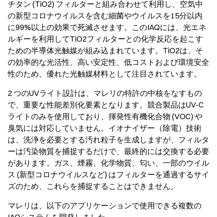
チタン (TiO2) フィルターと組み合わせて利用し、空気中
の新型コロナウイルスを含む細菌やウイルスを15分以内
に99%以上の効果で死滅させます。このIAQには、光エネ
ルギーを利用してTiO2フィルターとの化学反応を起こす
ための半導体光触媒が組み込まれています。TiO2は、そ
の効率的な光活性、高い安定性、低コストおよび環境安全
性のため、優れた光触媒材料として注目されています。
2 つのUVライト設計は、マレリの特許の中核をなすもの
で、重要な性能差別化要素となります。競合製品はUV-C
ライトのみを使用しており、揮発性有機化合物 (VOC) や
臭気には対応していません。イオナイザー（除電）技術
は、洗浄を必要とする汚れ粒子を生成しますが、フィルタ
ーは汚染物質を捕捉するだけで、最終的には交換する必要
があります。ガス、煙霧、化学物質、匂い、一部のウイル
ス (新型コロナウイルスなど) はフィルターを通過するサイ
ズのため、これらを捕捉することはできません。
マレリは、以下のアプリケーションで使用できる複数の