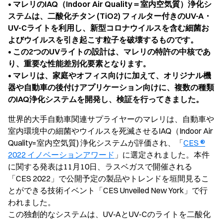
• マレリのIAQ（Indoor Air Quality＝室内空気質）浄化シ
ステムは、二酸化チタン (TiO2) フィルター付きのUV-A・
UV-Cライトを利用し、新型コロナウイルスを含む細菌お
よびウイルスを引き起こす粒子を破壊するものです。
• この2つのUVライトの設計は、マレリの特許の中核であ
り、重要な性能差別化要素となります。
• マレリは、家庭やオフィス向けに加えて、オリジナル機
器や自動車の後付けアプリケーション向けに、複数の種類
のIAQ浄化システムを開発し、検証を行ってきました。
世界的大手自動車関連サプライヤーのマレリは、自動車や
室内環境中の細菌やウイルスを死滅させるIAQ（Indoor Air
Quality=室内空気質) 浄化システムが評価され、「
CES ®
2022 イノベーションアワード
」に選定されました。本件
に関する発表は11月10日、ラスベガスで開催される
「CES 2022」で公開予定の製品やトレンドを垣間見るこ
とができる技術イベント「CES Unveiled New York」で行
われました。
この独創的なシステムは、UV-AとUV-Cのライトを二酸化