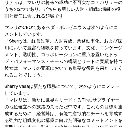
リティは、マレリの将来の成功に不可欠なコアバリューの
うちの2つであり、どちらも新しい人財・組織の機能の役
割と責任に含まれる領域です。
マレリのCEOであるベダ・ボルゼニウスは次のようにコ
メントしています。
「Sherryは、経営改革、人財育成、業務効率化、および採
用において豊富な経験を持っています。文化、エンゲージ
メント、透明性、コラボレーションに重点を置いたトッ
プ・パフォーマンス・チームの構築とリードに実績を持つ
彼女は、マレリの変革においても重要な役割を果たしてく
れることでしょう。」
Sherry Vasaは新たな職務について、次のようにコメント
しています。
「マレリは、新たに世界をリードするTire1サプライヤー
の地位確立への旅路の真っただ中です。これらの目標を達
成するために、経営陣は、有能で意欲的なチームを育成す
る強力な組織文化の構築に向けた明確なコミットメントを