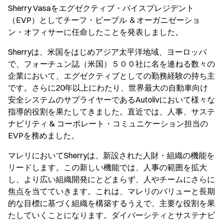
Sherry Vasaをエグゼクティブ・バイスプレジデント
（EVP）としてチーフ・ピープル ＆オーガニゼーショ
ン・オフィサーに任命したことを発表しました。
Sherryは、米国をはじめアジア太平洋地域、ヨーロッパ
で、フォーチュン誌（米国）５００社に名を連ねる数々の
企業において、エグゼクティブとしての勤務経験の持ち主
です。さらに20年以上にわたり、世界最大の自動車向け
安全システムのサプライヤーであるAutolivにおいて様々な
指導的役割を果たしてきました。直近では、人事、サステ
ナビリティ & コーポレート・コミュニケーション担当の
EVPを務めました。
マレリにおいてSherryは、新設された人財・組織の機能を
リードします。この新しい機能では、人事の範囲を拡大
し、より広い組織開発にとどまらず、人やチームにさらに
焦点を当てていきます。これは、マレリのバリューと長期
的な目標に基づく組織を構築するうえで、主要な役割を果
たしていくことになります。ダイバーシティとサステナビ