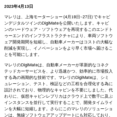
"
2023年4月13日
マレリは、上海モーターショー (4月18日~27日) でキャビ
ンデジタルツインのDigiMateを公開いたします。キャビ
ンのハードウェア・ソフトウェアを再現するこのエンドト
ゥーエンドのインフラストラクチャにより、車両ソフトウ
ェア開発期間を短縮し、自動車メーカーはコストの大幅な
削減を実現し、イノベーションをより早く市場へ届けるこ
とを可能にします。
マレリのDigiMateは、自動車メーカーが革新的なコネク
テッドカーサービスを、より迅速かつ、効率的に市場投入
する為の画期的な技術です。マレリのDigiMateは、シミ
ュレーション、テスト、検証などの工程を合理化する為に
設計されており、物理的なキャビンを不要にしました。代
わりに、仮想キャビンレプリカはクラウド上で数千に及ぶ
インスタンスを並行して実行することで、開発タイムライ
ンを大幅に短縮します。さらにこのマレリのソリューショ
ンは、無線ソフトウェアアップデートにも対応しており、