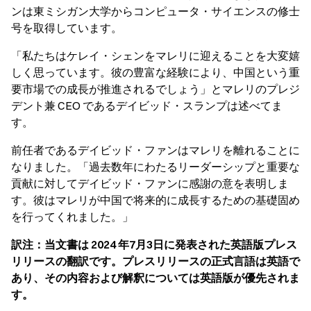
ンは東ミシガン大学からコンピュータ・サイエンスの修士
号を取得しています。
「私たちはケレイ・シェンをマレリに迎えることを大変嬉
しく思っています。彼の豊富な経験により、中国という重
要市場での成長が推進されるでしょう」とマレリのプレジ
デント兼 CEO であるデイビッド・スランプは述べてま
す。
前任者であるデイビッド・ファンはマレリを離れることに
なりました。「過去数年にわたるリーダーシップと重要な
貢献に対してデイビッド・ファンに感謝の意を表明しま
す。彼はマレリが中国で将来的に成長するための基礎固め
を行ってくれました。」
訳注：当文書は 2024 年7月3日に発表された英語版プレス
リリースの翻訳です。プレスリリースの正式言語は英語で
あり、その内容および解釈については英語版が優先されま
す。