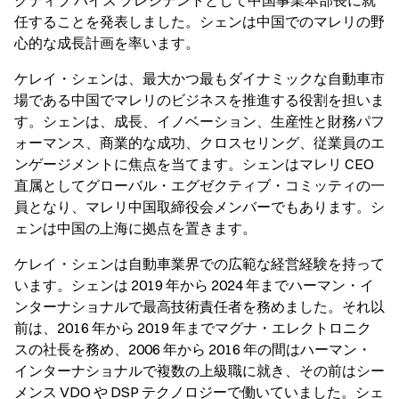
クティブ バイス プレジデントとして中国事業本部長に就
任することを発表しました。シェンは中国でのマレリの野
心的な成長計画を率います。
ケレイ・シェンは、最大かつ最もダイナミックな自動車市
場である中国でマレリのビジネスを推進する役割を担いま
す。シェンは、成長、イノベーション、生産性と財務パフ
ォーマンス、商業的な成功、クロスセリング、従業員のエ
ンゲージメントに焦点を当てます。シェンはマレリ CEO
直属としてグローバル・エグゼクティブ・コミッティの一
員となり、マレリ中国取締役会メンバーでもあります。シ
ェンは中国の上海に拠点を置きます。
ケレイ・シェンは自動車業界での広範な経営経験を持って
います。シェンは 2019 年から 2024 年までハーマン・イ
ンターナショナルで最高技術責任者を務めました。それ以
前は、2016 年から 2019 年までマグナ・エレクトロニク
スの社長を務め、2006 年から 2016 年の間はハーマン・
インターナショナルで複数の上級職に就き、その前はシー
メンス VDO や DSP テクノロジーで働いていました。シェ