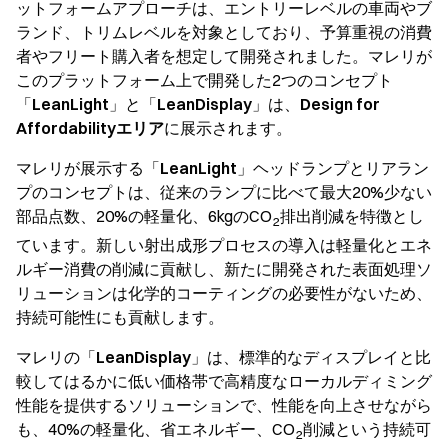
ットフォームアプローチは、エントリーレベルの車両やブ
ランド、トリムレベルを対象としており、予算重視の消費
者やフリート購入者を想定して開発されました。マレリが
このプラットフォーム上で開発した2つのコンセプト
「
LeanLight
」と「
LeanDisplay
」は、
Design for
Affordabilityエリア
に展示されます。
マレリが展示する「
LeanLight
」ヘッドランプとリアラン
プのコンセプトは、従来のランプに比べて最大20%少ない
部品点数、20%の軽量化、6kgのCO
排出削減を特徴とし
2
ています。新しい射出成形プロセスの導入は軽量化とエネ
ルギー消費の削減に貢献し、新たに開発された表面処理ソ
リューションは化学的コーティングの必要性がないため、
持続可能性にも貢献します。
マレリの「
LeanDisplay
」は、標準的なディスプレイと比
較してはるかに低い価格帯で高精度なローカルディミング
性能を提供するソリューションで、性能を向上させながら
も、40%の軽量化、省エネルギー、CO
削減という持続可
2