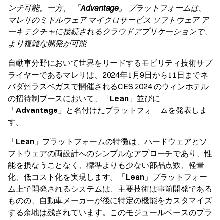
ンチ可能。一方、 「
Advantage
」 プラットフォームは、
マレリのミドルウェア マイクロサービス ソフトウェア ア
ーキテクチャに接続されるクラウドアプリケーションで、
より複雑な開発が可能
自動車分野において世界をリードするモビリティ技術サプ
ライヤーであるマレリは、2024年1月9日から11日までネ
バダ州ラスベガスで開催されるCES 2024 のウィンホテル
の招待制ブースにおいて、「
Lean
」並びに
「
Advantage
」と名付けたプラットフォームを発表しま
す。
「
Lean
」プラットフォームの特徴は、ハードウェアとソ
フトウェアの両設計へのシンプルなアプローチであり、性
能を損なうことなく、標準よりも少ない部品点数、軽量
化、低コスト化を実現します。「
Lean
」プラットフォー
ム上で開発されるシステムは、主要技術は事前開発である
ものの、自動車メーカーが後に特定の機能をカスタマイズ
する余地は残されています。このモジュールベースのプラ