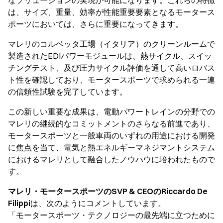
なソリューションの実現が可能になります。これらの特徴
は、サイズ、重量、効率が性能重要要素となるモータース
ポーツにおいては、さらに重要になってきます。
マレリのコルベッタ工場（イタリア）のクリーンルームで
製造されたEDIパワーモジュールは、熱サイクル、スイッ
チングテスト、及び圧力サイクル評価を通して高いロバス
ト性を確認しており、モータースポーツで求められる一連
の信頼性試験を完了しています。
この新しい重要な成果は、電動パワートレインの分野での
マレリの継続的なコミットメントのさらなる前進であり、
モータースポーツと一般車両のいずれの用途における開発
に焦点を当て、電気と熱エネルギーマネジマントシステム
におけるマレリとして融合したノウハウに培われたもので
す。
マレリ・モータースポーツのSVP & CEOのRiccardo De
Filippi
は、次のようにコメントしています。
「モータースポーツ・テクノロジーの最先端に立つために