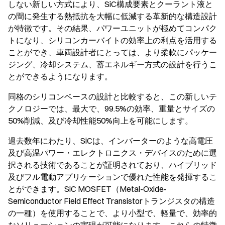
しない新しい方式により、SiC構成要素とクーラント液と
の間に発生する熱抵抗を大幅に低減する革新的な構造設計
が特徴です。その結果、パワーユニットが極めてコンパク
トになり、シリコンカーバイトの効率上の利点を活用する
ことができ、車両設計者にとっては、より柔軟にパッケー
ジング、冷却システム、蓄エネルギー方式の設計を行うこ
とができるようになります。
同格のシリコンベースの設計と比較すると、この新しいテ
クノロジーでは、最大で、99.5%の効率、重量とサイズの
50%削減、及び冷却性能50%向上を可能にします。
過去数年にわたり、SiCは、インバーターのような高電圧
及び高温パワー・エレクトロニクス・デバイスのために選
択される技術であることが証明されており、ハイブリッド
及びフル電動アプリケーションで優れた性能を発揮するこ
とができます。SiC MOSFET（Metal-Oxide-
Semiconductor Field Effect Transistorトランジスタの構造
の一種）を使用することで、より小型で、軽量で、効率的