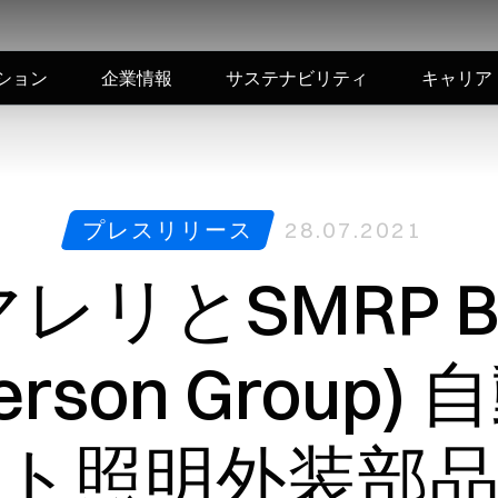
ション
企業情報
サステナビリティ
キャリア
プレスリリース
28.07.2021
マレリとSMRP B
herson Group)
ト照明外装部