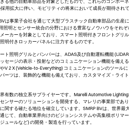
きる他の自動車部品を対象としたもので、これらのコンポーネ
(AD) の採用拡大に伴い、モビリティの将来において成長が期待され
BVは事業子会社を通じて大型プラスチック自動車部品の生産におけ
tingは自動車用照明とセンサー統合の分野における豊富なノウハウを
メーカーを対象としており、スマート照明付きフロントグリル
照明付きロッカーパネルに注力するものです。
ト照明グリルとバンパーは、ADAS及び自動運転機能 (LiDAR
ッセージの表示・投射などのコミュニケーション機能を備える
 X (Vehicle-to-Everything) コミュニケーションの
パーツは、装飾的な機能も備えており、カスタマイズ・ライト
独立系サプライヤーです。Marelli Automotive Lighti
センサーのソリューションを開発する、マレリの事業部であり
に関する確たる地位を確立しています。SMRP BVは、世界最
通じて、自動車業界向けのビジョンシステムや高集積ポリマーモ
ジュールなど) の開発・製造を行っています。