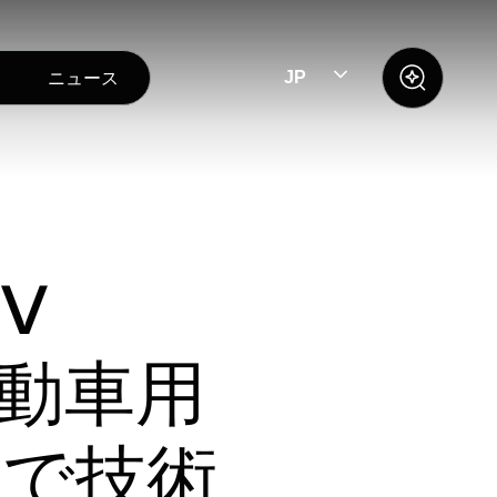
ニュース
JP
V
 自動車用
品で技術