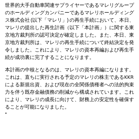
世界的大手自動車関連サプライヤーであるマレリグループ
のホールディングカンパニーであるマレリホールディング
ス株式会社 (以下「マレリ」) の再生手続において、本日、
マレリの提出した再生計画（以下「本計画」）に関する東
京地方裁判所の認可決定が確定しました。また、本日、東
京地方裁判所は、マレリの再生手続について終結決定を発
令しました。これにより、マレリの資本再編および再生手
続が成功裏に完了することになります。
本計画の中核となるのは、マレリの資本再編になります。
これは、直ちに実行される予定のマレリの株主であるKKR
による新規出資、および現在の全関係債権者への法的拘束
力を伴う既存金融債務の削減から構成されています。これ
により、マレリの成長に向けて、財務上の安定性を確保す
ることが可能になりました。
"