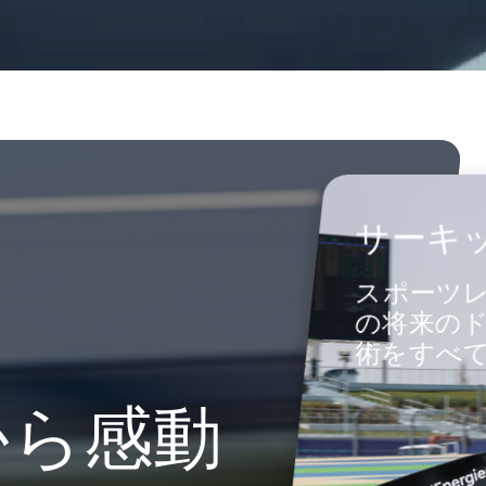
サーキ
スポーツ
の将来の
術をすべ
から感動