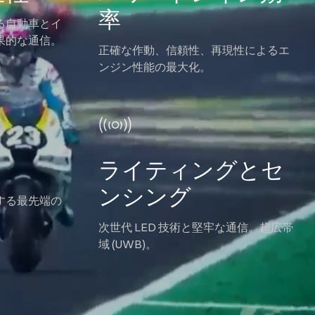
率
る自動車とイ
果的な通信。
正確な作動、信頼性、再現性によるエ
ンジン性能の最大化。
ライティングとセ
ンシング
する最先端の
次世代 LED 技術と堅牢な通信。超広帯
域 (UWB)。