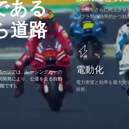
である
安全性をさらに向上させ
ンフラ間の効率的かつ効
ら道路
電動化
ポーツでは、レーシングカーの
同開発により、公道を走る自動
電力密度と効率を最大化
能です)。
技術。