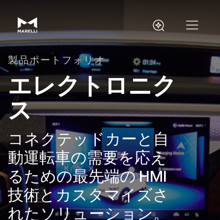
製品ポートフォリオ
エレクトロニク
ス
コネクテッドカーと自
動運転車の需要を応え
るための最先端の HMI
技術とカスタマイズさ
れたソリューション。