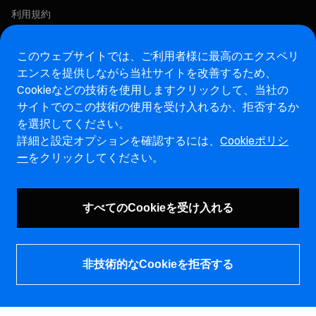
利用規約
プライバシーポリシー
COOKIEポリシー
このウェブサイトでは、ご利用者様に最高のエクスペリ
エンスを提供しながら当社サイトを改善するため、
この求人に応募する
Cookieなどの技術を使用します
クリックして、当社の
サイトでのこの技術の使用を受け入れるか、拒否するか
アフターマーケットウェブサイト
を選択してください。
詳細と設定オプションを確認するには、
Cookieポリシ
マレリ・インテグリティホットライン・ウェブサイト
ー
をクリックしてください。
脆弱性報告ページ (ENG)
すべてのCookieを受け入れる
非技術的なCookieを拒否する
© マレリホールディングス株式会社