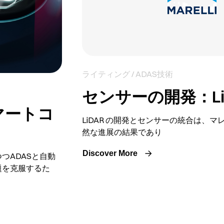
ライティング / ADAS技術
センサーの開発：Li
マートコ
LiDAR の開発とセンサーの統合は、
然な進展の結果であり
Discover More
つADASと自動
題を克服するた