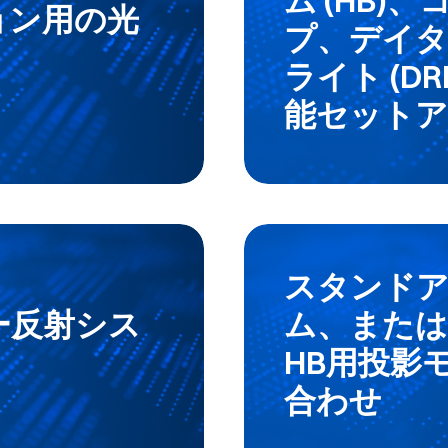
ム (HB)
ョン用の光
プ、デイ
ライト (D
能セットア
スタンド
ー反射シス
ム、または 
HB用投影
合わせ