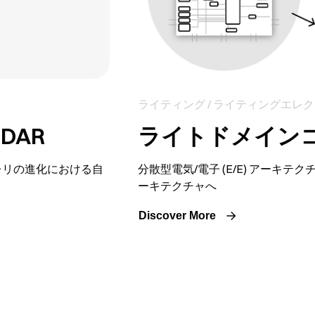
ライティング / ライティングエレ
DAR
ライトドメイン
マレリの進化における自
分散型電気/電子 (E/E) アーキテ
ーキテクチャへ
Discover More