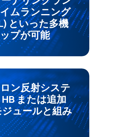
、コーナリングラン
タイムランニング
RL) といった多機
ップが可能
アロン反射システ
HB または追加
モジュールと組み