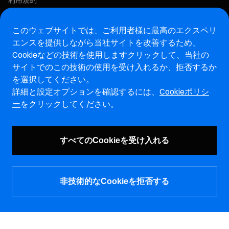
利用規約
プライバシーポリシー
COOKIEポリシー
このウェブサイトでは、ご利用者様に最高のエクスペリ
エンスを提供しながら当社サイトを改善するため、
この求人に応募する
Cookieなどの技術を使用します
クリックして、当社の
サイトでのこの技術の使用を受け入れるか、拒否するか
アフターマーケットウェブサイト
を選択してください。
詳細と設定オプションを確認するには、
Cookieポリシ
マレリ・インテグリティホットライン・ウェブサイト
ー
をクリックしてください。
脆弱性報告ページ (ENG)
すべてのCookieを受け入れる
非技術的なCookieを拒否する
© マレリホールディングス株式会社