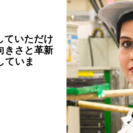
していただけ
向きさと革新
していま
）