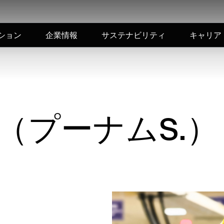
ション
企業情報
サステナビリティ
キャリア
S.（プーナムS.）