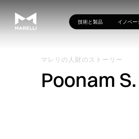
技術と製品
イノベー
マレリの人財のストーリー
Poonam 