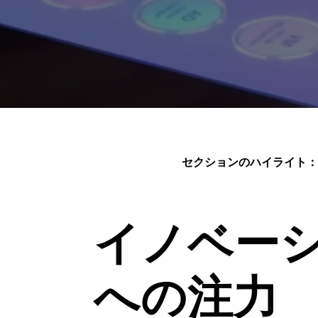
セクションのハイライト：
イノベー
への注力