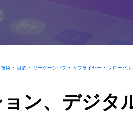
技術
・
目的
・
リーダーシップ
・
サプライヤー
・
グローバル
ション、デジタ