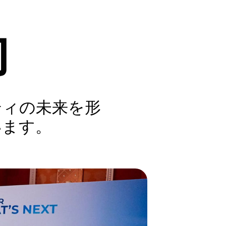
的
ティの未来を形
います。