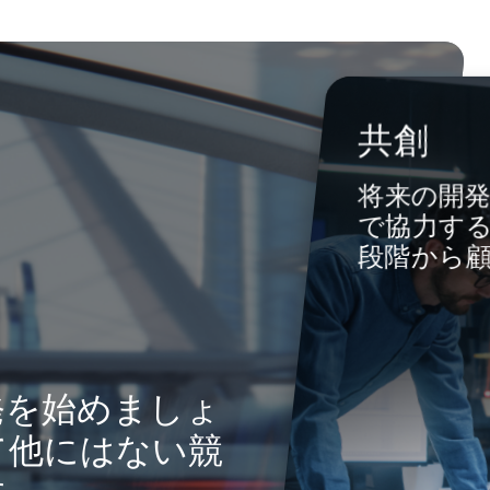
共創
将来の開
で協力す
段階から
因
発を始めましょ
て他にはない競