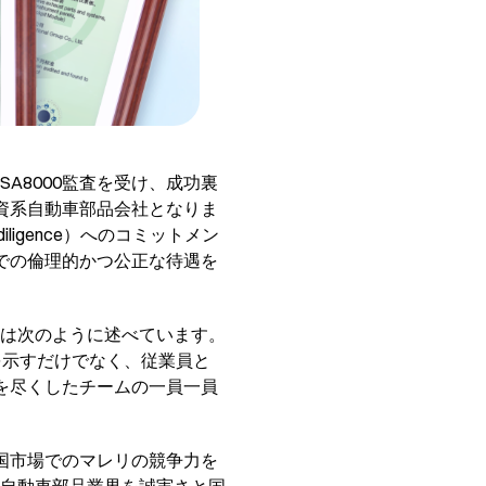
A8000監査を受け、成功裏
外資系自動車部品会社となりま
ligence）へのコミットメン
場での倫理的かつ公正な待遇を
は次のように述べています。
を示すだけでなく、従業員と
力を尽くしたチームの一員一員
中国市場でのマレリの競争力を