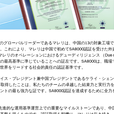
界のグローバルリーダーであるマレリは、中国の13の対象工場でS
。これにより、マレリは中国で初めてSA8000認証を受けた
マレリのオペレーションにおけるデューディリジェンス （Due di
の最高基準に準じていることへの証左です。SA8000は、職
世界をリードする社会的責任の認証基準です。
イス・プレジデント兼中国プレジデントであるケライ・シェン
を取得したことは、私たちのチームの卓越した結束力と実行力
ントの最も強力な証です。SA8000認証を達成するために全
は、先進的な運用基準運営上での重要なマイルストーンであり、