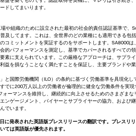
基盤を築くものです。認証取得を契機に、マレリは引き続き、
リードしてまいります。
場や組織のために設立された最初の社会的責任認証基準で、Social Acc
AI）が開発・普及してます。これは、全世界のどの業種にも適用でき
のコミットメントを実証するのをサポートします。SA8000は
会的パフォーマンスを測定し、基準でカバーされるすべての領
要素に支えられています。この厳格なアプローチは、サプライ
利益を損なうことなく満たすことを保証し、主要ブランドや業
」と国際労働機関（ILO）の条約に基づく労働基準を具現化し
すでに200万人以上の労働者が倫理的に健全な労働条件を実現
パフォーマンスを維持し、継続的に向上させるためのさまざまな
エンゲージメント、バイヤーとサプライヤーの協力、および継
んでいます。
月16日に発表された英語版プレスリリースの翻訳です。プレスリ
いては英語版が優先されます。