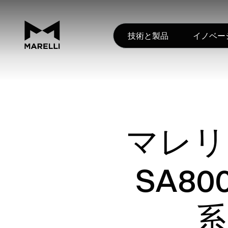
技術と製品
イノベー
マレリ
SA8
系