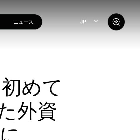
ニュース
JP
て初めて
した外資
社に