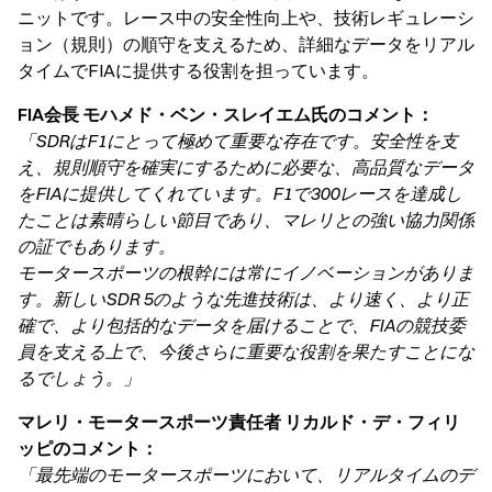
ニットです。レース中の安全性向上や、技術レギュレーシ
ョン（規則）の順守を支えるため、詳細なデータをリアル
タイムでFIAに提供する役割を担っています。
FIA会長 モハメド・ベン・スレイエム氏のコメント：
「SDRはF1にとって極めて重要な存在です。安全性を支
え、規則順守を確実にするために必要な、高品質なデータ
をFIAに提供してくれています。F1で300レースを達成し
たことは素晴らしい節目であり、マレリとの強い協力関係
の証でもあります。
モータースポーツの根幹には常にイノベーションがありま
す。新しいSDR 5のような先進技術は、より速く、より正
確で、より包括的なデータを届けることで、FIAの競技委
員を支える上で、今後さらに重要な役割を果たすことにな
るでしょう。」
マレリ・モータースポーツ責任者 リカルド・デ・フィリ
ッピのコメント：
「最先端のモータースポーツにおいて、リアルタイムのデ