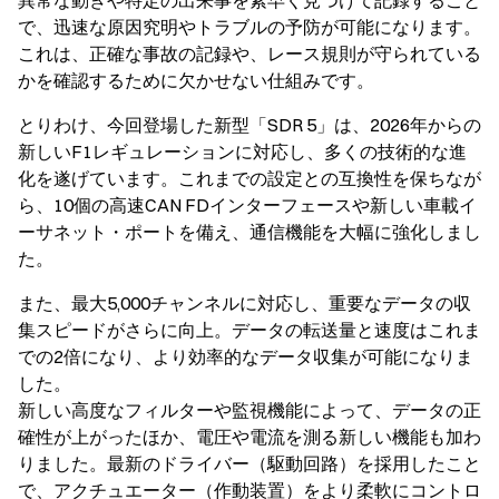
異常な動きや特定の出来事を素早く見つけて記録すること
で、迅速な原因究明やトラブルの予防が可能になります。
これは、正確な事故の記録や、レース規則が守られている
かを確認するために欠かせない仕組みです。
とりわけ、今回登場した新型「SDR 5」は、2026年からの
新しいF1レギュレーションに対応し、多くの技術的な進
化を遂げています。これまでの設定との互換性を保ちなが
ら、10個の高速CAN FDインターフェースや新しい車載イ
ーサネット・ポートを備え、通信機能を大幅に強化しまし
た。
また、最大5,000チャンネルに対応し、重要なデータの収
集スピードがさらに向上。データの転送量と速度はこれま
での2倍になり、より効率的なデータ収集が可能になりま
した。
新しい高度なフィルターや監視機能によって、データの正
確性が上がったほか、電圧や電流を測る新しい機能も加わ
りました。最新のドライバー（駆動回路）を採用したこと
で、アクチュエーター（作動装置）をより柔軟にコントロ