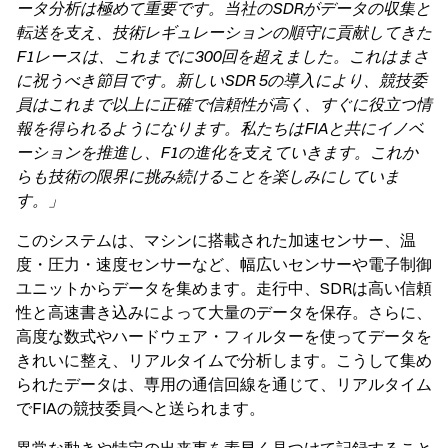
ータ分析は極めて重要です。当社のSDRがデータの収集と
転送を支え、技術レギュレーションの順守に貢献してきた
F1レースは、これまでに300回を超えました。これはまさ
に祝うべき節目です。新しいSDR 5の導入により、競技委
員はこれまで以上に正確で信頼性が高く、すぐに役立つ情
報を得られるようになります。私たちはFIAと共にイノベ
ーションを推進し、F1の進化を支えていきます。これか
らも技術の限界に挑み続けることを楽しみにしていま
す。」
このシステムは、マシンに搭載された加速センサー、温
度・圧力・速度センサーなど、幅広いセンサーや電子制御
ユニットからデータを集めます。走行中、SDRは高い信頼
性と高速書き込みによって大量のデータを保存。さらに、
高度な数式やハードウェア・フィルターを使ってデータを
きれいに整え、リアルタイムで分析します。こうして集め
られたデータは、専用の通信回線を通じて、リアルタイム
でFIAの競技委員へと送られます。