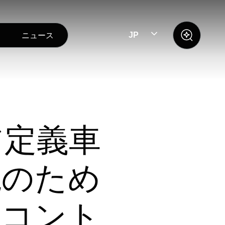
ニュース
JP
ア定義車
現のため
ンコント