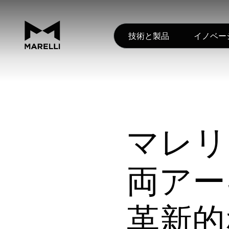
技術と製品
イノベー
マレリ
両アー
革新的