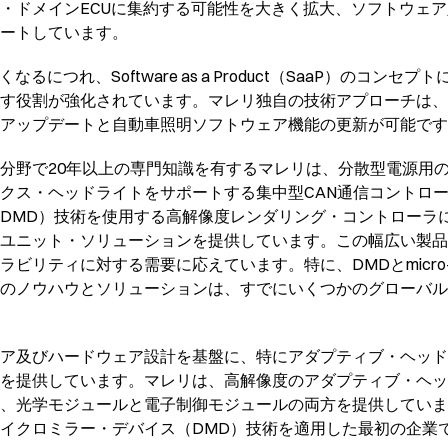
・ドメインECUに集約する可能性を大きく拡大、ソフトウェア
ートしています。
るにつれ、Software as a Product（SaaP）のコン
す役割が強化されています。マレリ独自の技術アプローチは、
）アップデートと自動車照明ソフトウェア機能の更新が可能で
分野で20年以上の専門知識を有するマレリは、分散型電源用
ス・ヘッドライトをサポートする集中型CAN通信コントローラ、
DMD）技術を使用する高解像度レンダリング・コントローラ
ユニット・ソリューションを提供しています。この幅広い製品
ビリティに対する需要に応えています。特に、DMDとmicro
のノウハウとソリューションは、すでにいくつかのグローバル
ア及びハードウェア設計を基盤に、特にアダプティブ・ヘッド
を提供しています。マレリは、高解像度のアダプティブ・ヘッド
、光学モジュールと電子制御モジュールの両方を提供していま
イクロミラー・デバイス（DMD）技術を適用した最初の企業