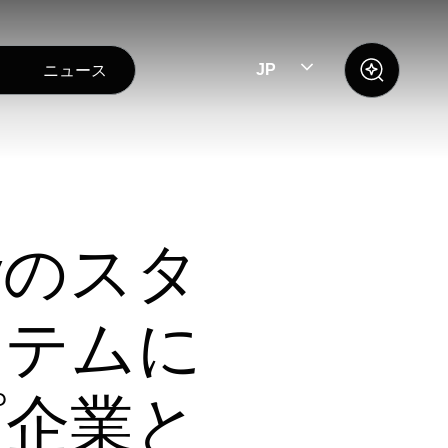
ニュース
JP
ayのスタ
ステムに
プ企業と