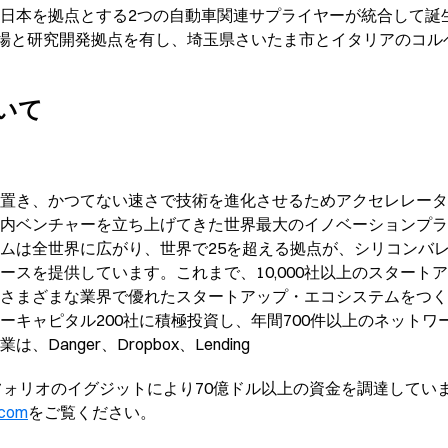
日本を拠点とする2つの自動車関連サプライヤーが統合して誕
工場と研究開発拠点を有し、埼玉県さいたま市とイタリアのコル
ついて
置き、かつてない速さで技術を進化させるためアクセレレータ
内ベンチャーを立ち上げてきた世界最大のイノベーションプラッ
ムは全世界に広がり、世界で25を超える拠点が、シリコンバ
スを提供しています。これまで、10,000社以上のスタートア
さまざまな業界で優れたスタートアップ・エコシステムをつく
ーキャピタル200社に積極投資し、年間700件以上のネットワ
anger、Dropbox、Lending
ポートフォリオのイグジットにより70億ドル以上の資金を調達して
.com
をご覧ください。