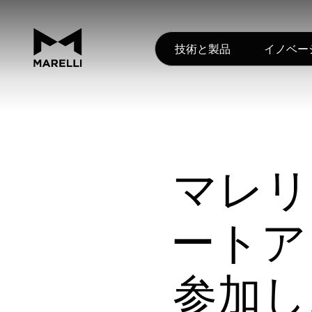
技術と製品
イノベー
マレリ、
ートア
参加し