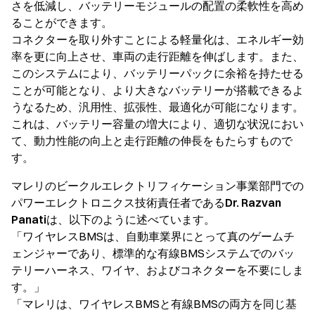
さを低減し、バッテリーモジュールの配置の柔軟性を高め
ることができます。
コネクターを取り外すことによる軽量化は、エネルギー効
率を更に向上させ、車両の走行距離を伸ばします。また、
このシステムにより、バッテリーパックに余裕を持たせる
ことが可能となり、より大きなバッテリーが搭載できるよ
うなるため、汎用性、拡張性、最適化が可能になります。
これは、バッテリー容量の増大により、適切な状況におい
て、動力性能の向上と走行距離の伸長をもたらすもので
す。
マレリのビークルエレクトリフィケーション事業部門での
パワーエレクトロニクス技術責任者である
Dr. Razvan
Panati
は、以下のように述べています。
「ワイヤレスBMSは、自動車業界にとって真のゲームチ
ェンジャーであり、標準的な有線BMSシステムでのバッ
テリーハーネス、ワイヤ、およびコネクターを不要にしま
す。」
「マレリは、ワイヤレスBMSと有線BMSの両方を同じ基