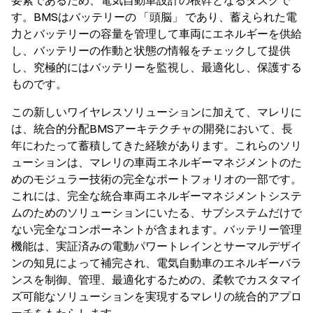
要素であるため、電気自動車設計の根幹となるタスクで
す。BMSはバッテリーの 「頭脳」 であり、蓄えられた電
力とバッテリーの容量を管理して車両にエネルギーを供給
し、バッテリーの作動と状態の情報をチェックして提供
し、究極的にはバッテリーを監視し、最適化し、保護する
ものです。
この新しいワイヤレスソリューションに加えて、マレリに
は、統合的分配BMSアーキテクチャの開発において、長
年にわたって蓄積してきた経験があります。これらのソリ
ューションは、マレリの車両エネルギーマネジメントのた
めのモジュラー技術の完全なポートフォリオの一部です。
これには、完全な統合車両エネルギーマネジメントシステ
ムのためのソリューションにいたる、サブシステムだけで
ない完全なコンポーネントが含まれます。バッテリー管理
機能は、実証済みの電動パワートレインとサーマルデザイ
ンの知見によって補完され、電気自動車のエネルギーバラ
ンスを制御、管理、最適化するための、柔軟でカスタマイ
ズ可能なソリューションを実現するマレリの統合的アプロ