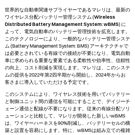
世界的な自動車関連サプライヤーであるマレリは、最新の
ワイヤレス分配バッテリー管理システム (
Wireless
Distributed Battery Management System: wBMS
) に
よって、電気自動車のバッテリー管理技術を拡充します。
このテクノロジーにより、一般的なバッテリー管理システ
ム (Battery Management System: BMS) アーキテクチャで
は必要とされている有線での接続が不要になり、電気自動
車に求められる重要な要素である柔軟性や効率性、信頼性
の向上、コスト削減を実現します。マレリは、このシステ
ムの提供を2022年第2四半期から開始し、2024年からお
客さまに導入していただける予定です。
このシステムにより、ワイヤレス技術を用いてバッテリー
と制御ユニット間の通信を可能にすることで、デイジーチ
ェーン通信と配線が不要になります。従来の有線分配ソリ
ューションと比較して、マレリが開発した新しいwBMS
は、ワイヤーハーネスを90%削減し、バッテリーセルの構
築と設置を容易にします。特に、wBMSは組み立ての複雑