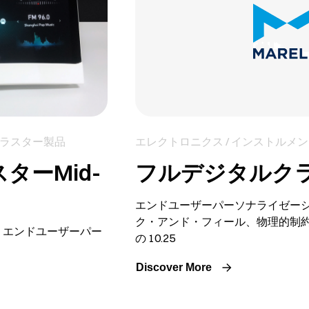
クラスター製品
エレクトロニクス / インストルメ
ターMid-
フルデジタルクラ
エンドユーザーパーソナライゼー
ク・アンド・フィール、物理的制
、エンドユーザーパー
の 10.25
Discover More