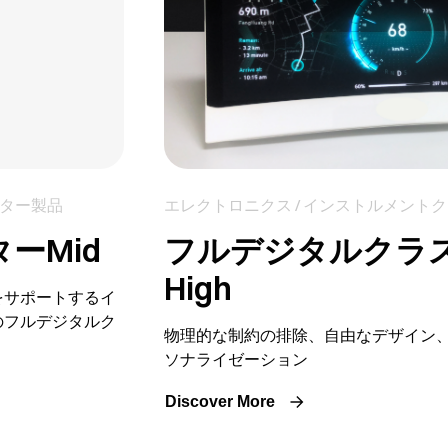
スター製品
エレクトロニクス / インストルメント
ーMid
フルデジタルクラス
High
をサポートするイ
のフルデジタルク
物理的な制約の排除、自由なデザイン
ソナライゼーション
Discover More