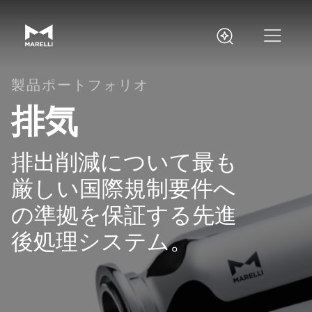
製品ポートフォリオ
排気
排出削減について最も
厳しい国際規制要件へ
の準拠を保証する先進
後処理システム。