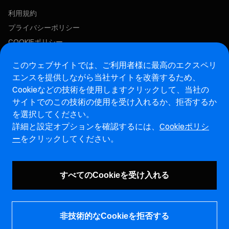
利用規約
プライバシーポリシー
COOKIEポリシー
この求人に応募する
このウェブサイトでは、ご利用者様に最高のエクスペリ
エンスを提供しながら当社サイトを改善するため、
Cookieなどの技術を使用します
クリックして、当社の
アフターマーケットウェブサイト
サイトでのこの技術の使用を受け入れるか、拒否するか
を選択してください。
マレリ・インテグリティホットライン・ウェブサイト
詳細と設定オプションを確認するには、
Cookieポリシ
ー
をクリックしてください。
脆弱性報告ページ (ENG)
すべてのCookieを受け入れる
非技術的なCookieを拒否する
© マレリホールディングス株式会社