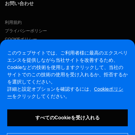
お問い合わせ
利用規約
プライバシーポリシー
COOKIEポリシー
この求人に応募する
このウェブサイトでは、ご利用者様に最高のエクスペリ
エンスを提供しながら当社サイトを改善するため、
Cookieなどの技術を使用します
クリックして、当社の
アフターマーケットウェブサイト
サイトでのこの技術の使用を受け入れるか、拒否するか
を選択してください。
マレリ・インテグリティホットライン・ウェブサイト
詳細と設定オプションを確認するには、
Cookieポリシ
ー
をクリックしてください。
脆弱性報告ページ (ENG)
すべてのCookieを受け入れる