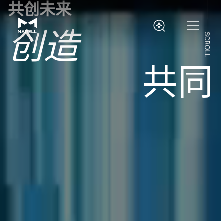
创造
共创未来
发展
SCROLL
交付
共同
创新
创造
发展