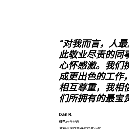
“对我而言，人
此敬业尽责的同
心怀感激。我们
成更出色的工作
相互尊重，我相
们所拥有的最宝
Dan R.
机电元件经理
罗马尼亚克鲁日驱动事业部