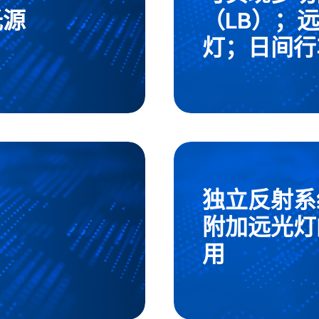
光源
（LB）；
灯；日间行车
独立反射系
附加远光灯
用