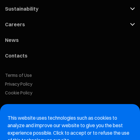
Sustainability
Careers
News
Contacts
Terms of Use
Privacy Policy
Cookie Policy
Marelli Recruiting Portal
This website uses technologies such as cookies to
Aftermarket website
analyze and improve our website to give you the best
experience possible. Click to accept or to refuse the use
Marelli Integrity Hotline website